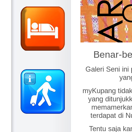
Benar-ben
Galeri Seni ini
yang
myKupang tidak
yang ditunjukk
memamerkan 
terdapat di N
Tentu saja k