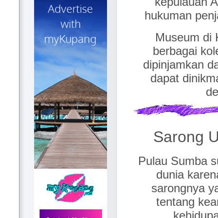
kepulauan 
hukuman penja
Museum di 
berbagai kol
dipinjamkan d
dapat dinikm
de
Sarong U
Pulau Sumba su
dunia karen
sarongnya ya
tentang kea
kehidupan