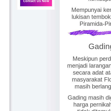
Mempunyai kem
lukisan tembo
Piramida-Pi
Gading
Meskipun per
menjadi larangan
secara adat at
masyarakat Flo
masih berlangs
Gading masih d
harga pernikah